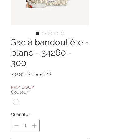
Sac à bandoulière -
blanc - 34260 -
300
Prix
Prix
 49,95 € 
39,96 €
original
promotionnel
PRIX DOUX
Couleur
*
Quantité
*