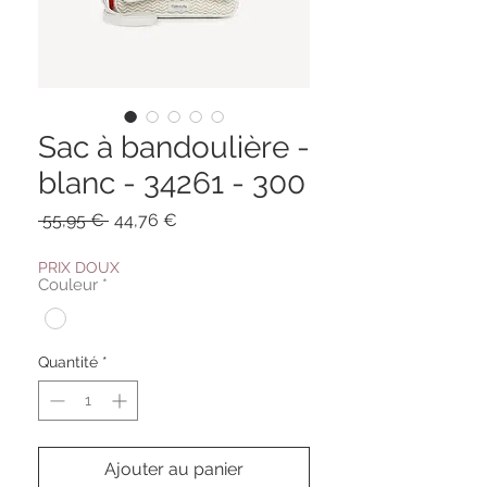
Sac à bandoulière -
blanc - 34261 - 300
Prix
Prix
 55,95 € 
44,76 €
original
promotionnel
PRIX DOUX
Couleur
*
Quantité
*
Ajouter au panier