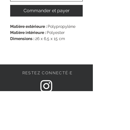
Commander et payer
Matière extérieure : 
Polypropylène
Matière intérieure : 
Polyester
Dimensions : 
26 x 6,5 x 15 cm
Bandoulière : 
160 cm
RESTEZ CONNECTÉ·E
DEVENONS AMIS
S'abonner