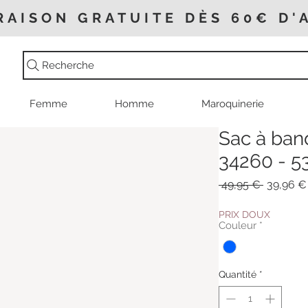
RAISON GRATUITE DÈS 60€ D'
Recherche
Femme
Homme
Maroquinerie
Sac à band
34260 - 5
Prix
 49,95 € 
39,96 €
original
PRIX DOUX
Couleur
*
Quantité
*