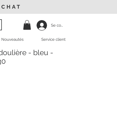
ACHAT
Se connecter
Nouveautés
Service client
oulière - bleu -
30
Prix
promotionnel