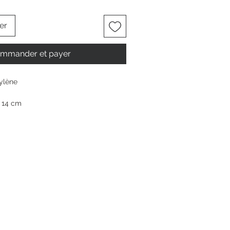
er
mmander et payer
ylène
x 14 cm
m