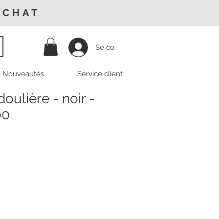
ACHAT
Se connecter
Nouveautés
Service client
oulière - noir -
00
Prix
promotionnel