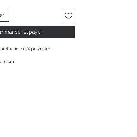
er
mmander et payer
yuréthane, 40 % polyester
x 16 cm
m cm
e à glissière