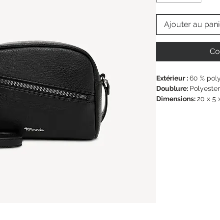
Ajouter au pani
Co
Extérieur : 
﻿60 % pol
Doublure: 
Polyester
Dimensions: 
20 x 5 
Bandoulière: 
140 c
Fermeture: 
Fermetur
Vegan: 
Oui