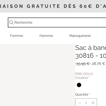
RAISON GRATUITE DÈS 60€ D'
Recherche
Femme
Homme
Maroquinerie
Sac à band
30816 - 1
Prix
 35,95 € 
28,76 €
original
PRIX DOUX
Couleur
*
Quantité
*