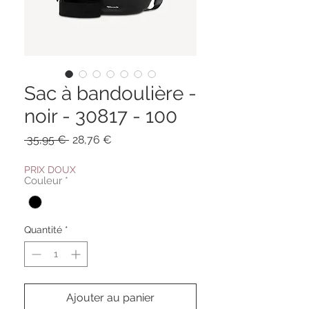
Sac à bandoulière -
noir - 30817 - 100
Prix
Prix
 35,95 € 
28,76 €
original
promotionnel
PRIX DOUX
Couleur
*
Quantité
*
Ajouter au panier