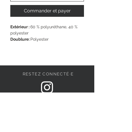
Commander et payer
Extérieur : 
﻿60 % polyuréthane, 40 % 
polyester
Doublure: 
Polyester
Dimensions: 
20 x 5 x 16 cm
Bandoulière: 
90 cm cm
Fermeture: 
Fermeture à glissière
Vegan: 
Oui
RESTEZ CONNECTÉ·E
DEVENONS AMIS
S'abonner