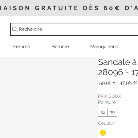
RAISON GRATUITE DÈS 60€ D'
Recherche
Femme
Homme
Maroquinerie
Sandale à 
28096 - 1
Prix
 59,95 € 
47,96 €
original
PRIX DOUX
Pointure
*
36
39
Couleur
*