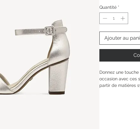
Quantité
*
Ajouter au pani
Co
Donnez une touche d
occasion avec ces s
partir de matières 
design moderne dans
le vert menthe ajou
apparence, tandis q
et la forme à bout 
confortable. Idéales
soirées, elles devi
préférée et soulign
manière élégante.