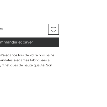
er
mmander et payer
’élégance lors de votre prochaine 
andales élégantes fabriquées à 
synthétiques de haute qualité. Son 
 des tons doux tels que l’or rose et 
te une touche de fraîcheur à votre 
ue le talon bloc robuste de 8,5 cm 
ouvert assurent un ajustement 
 pour les mariages, les fêtes ou les 
endront rapidement votre compagne 
eront votre élégance féminine de 