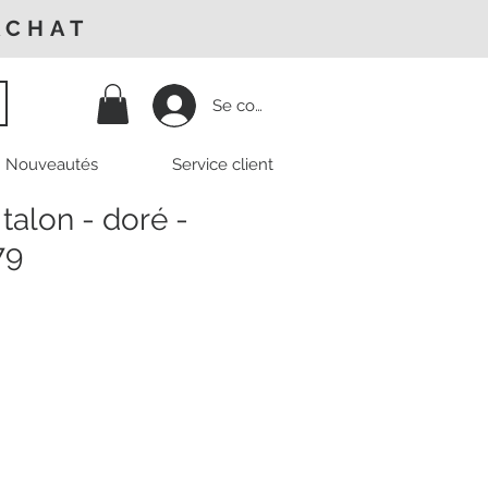
ACHAT
Se connecter
Nouveautés
Service client
talon - doré -
79
Prix
promotionnel