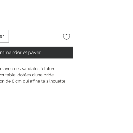
er
mmander et payer
e avec ces sandales à talon 
éritable, dotées d’une bride 
lon de 8 cm qui affine ta silhouette 
 l’assise plantaire TOUCH-IT et la 
e, tu profites d’un confort sur-
ilité optimale, du matin au soir. Ce 
atières offre douceur et style, pour 
 facette de ta personnalité en 
7 cm