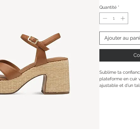
Quantité
*
Ajouter au pani
Co
Sublime ta confianc
plateforme en cuir v
ajustable et d’un ta
sans effort. Grâce à
technologie ANTIslid
mesure et d’une stab
mélange unique de m
accompagner chaque
toute légèreté.
Hauteur de la tige : 