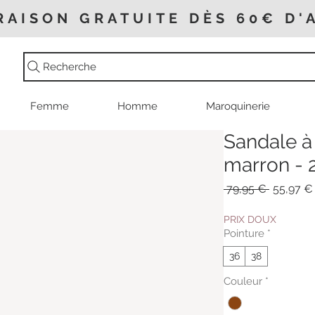
RAISON GRATUITE DÈS 60€ D'
Recherche
Femme
Homme
Maroquinerie
Sandale à 
marron - 
Prix
 79,95 € 
55,97 €
original
PRIX DOUX
Pointure
*
36
38
Couleur
*