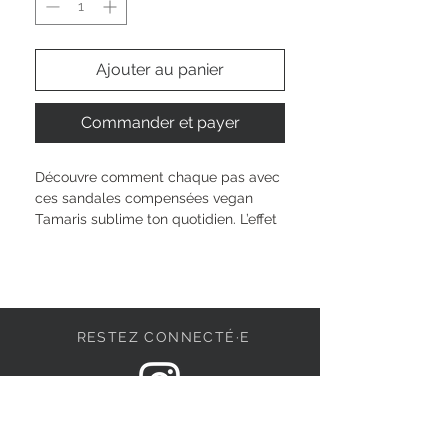
Ajouter au panier
Commander et payer
Découvre comment chaque pas avec 
ces sandales compensées vegan 
Tamaris sublime ton quotidien. L’effet 
TOUCH-IT t’offre un confort 
personnalisé à chaque mouvement. 
Grâce au dessus synthétique élégant 
et à la doublure toute douce, ce 
modèle te promet légèreté et liberté. 
RESTEZ CONNECTÉ·E
Le pratique scratch te permet un 
ajustement rapide, idéal pour tous 
tes moments : sortie en ville, balade 
ou soirée. Mets en valeur ton style 
DEVENONS AMIS
sans compromis, tout en respectant 