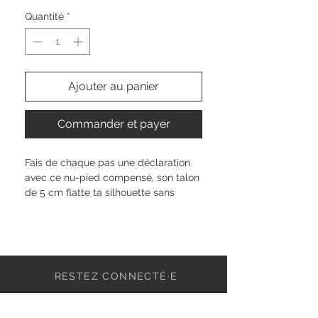
Quantité
*
Ajouter au panier
Commander et payer
Fais de chaque pas une déclaration 
avec ce nu-pied compensé, son talon 
de 5 cm flatte ta silhouette sans 
compromis sur le confort. La semelle 
TOUCH-IT s’adapte parfaitement à 
ton pied, comme sur mesure. Son 
textile doux et agréable 
t’accompagne du matin au soir. La 
RESTEZ CONNECTÉ·E
fermeture à boucle assure un 
maintien sûr, que tu sois en ville ou à 
une fête. Exprime ta personnalité, à 