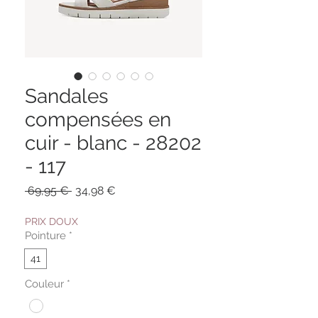
Sandales
compensées en
cuir - blanc - 28202
- 117
Prix
Prix
 69,95 € 
34,98 €
original
promotionnel
PRIX DOUX
Pointure
*
41
Couleur
*