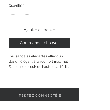
Quantité
*
Ajouter au panier
Commander et payer
Ces sandales élégantes allient un 
design élégant à un confort maximal. 
Fabriqués en cuir de haute qualité, ils 
offrent une sensation moderne et 
confortable avec leur talon 
compensé de 6,5 cm et la zone des 
orteils ouverte. La semelle épaisse et 
texturée en liège offre une stabilité et 
RESTEZ CONNECTÉ·E
un look tendance qui convient aussi 
bien aux activités de loisirs qu’aux 
événements festifs de l’été. Avec leur 