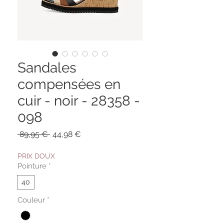
Sandales
compensées en
cuir - noir - 28358 -
098
Prix
Prix
 89,95 € 
44,98 €
original
promotionnel
PRIX DOUX
Pointure
*
40
Couleur
*