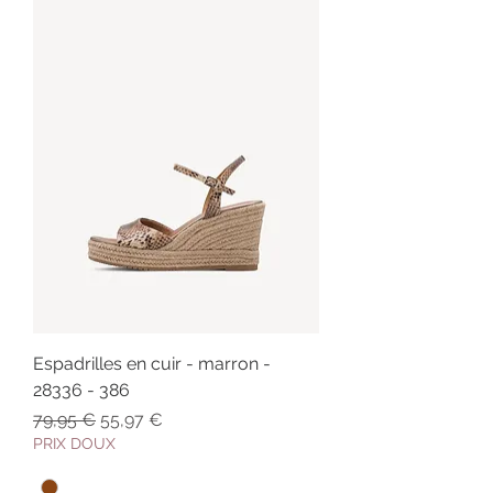
Espadrilles en cuir - marron -
28336 - 386
Prix original
Prix promotionnel
79,95 €
55,97 €
PRIX DOUX