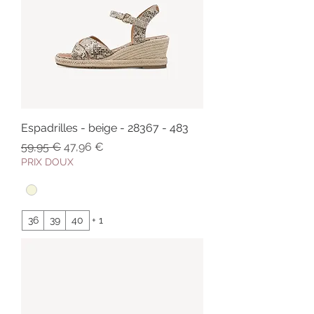
Espadrilles - beige - 28367 - 483
Prix original
Prix promotionnel
59,95 €
47,96 €
PRIX DOUX
36
39
40
+ 1