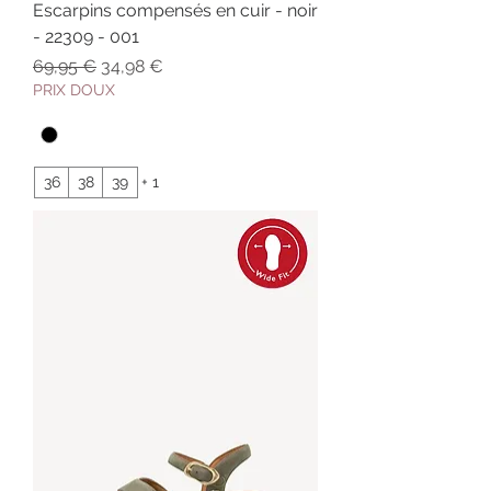
Escarpins compensés en cuir - noir
- 22309 - 001
Prix original
Prix promotionnel
69,95 €
34,98 €
PRIX DOUX
36
38
39
+ 1