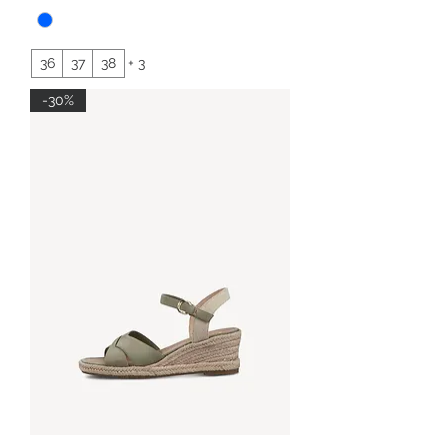
36
37
38
+ 3
-30%