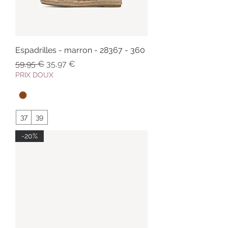
Espadrilles - marron - 28367 - 360
Prix original
Prix promotionnel
59,95 €
35,97 €
PRIX DOUX
37
39
-20%