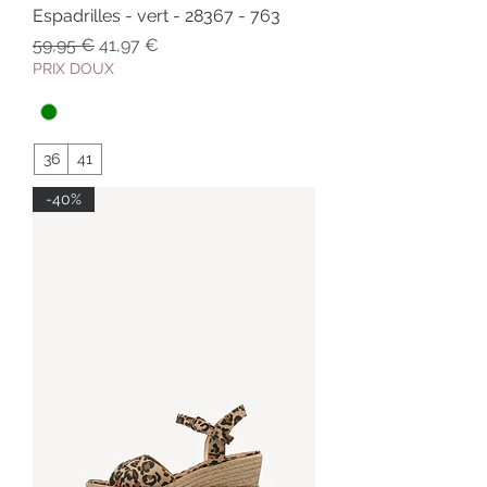
Espadrilles - vert - 28367 - 763
Prix original
Prix promotionnel
59,95 €
41,97 €
PRIX DOUX
36
41
-40%