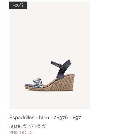
-20%
Espadrilles - bleu - 28376 - 897
Prix original
Prix promotionnel
59,95 €
47,96 €
PRIX DOUX