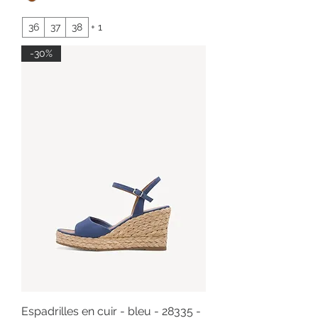
36
37
38
+ 1
-30%
Espadrilles en cuir - bleu - 28335 -