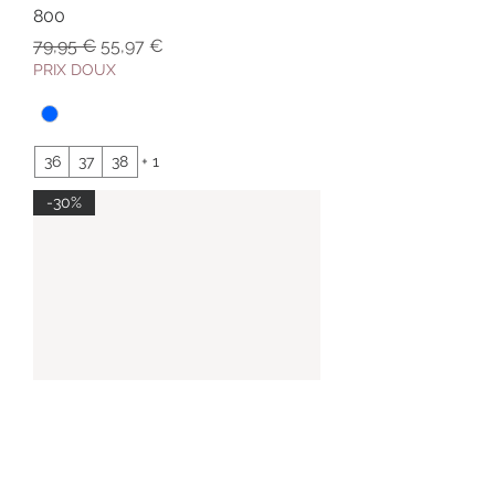
800
Prix original
Prix promotionnel
79,95 €
55,97 €
PRIX DOUX
36
37
38
+ 1
-30%