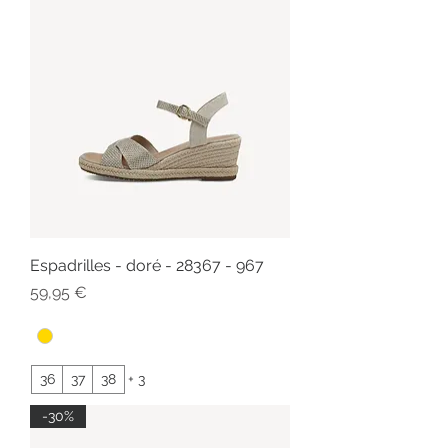
Espadrilles - doré - 28367 - 967
Prix
59,95 €
36
37
38
+ 3
-30%