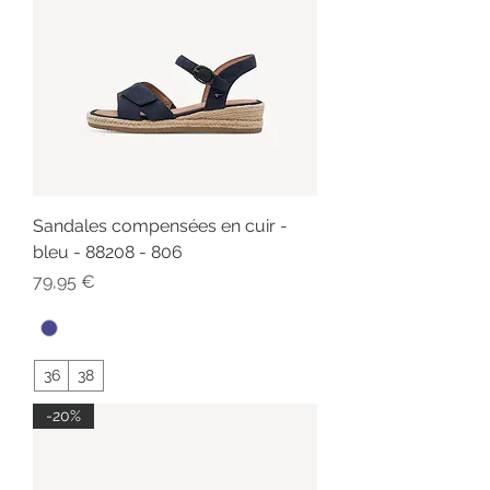
Sandales compensées en cuir -
bleu - 88208 - 806
Prix
79,95 €
36
38
-20%