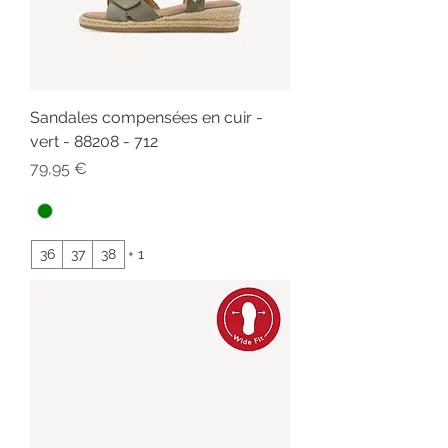
Sandales compensées en cuir -
vert - 88208 - 712
Prix
79,95 €
36
37
38
+ 1