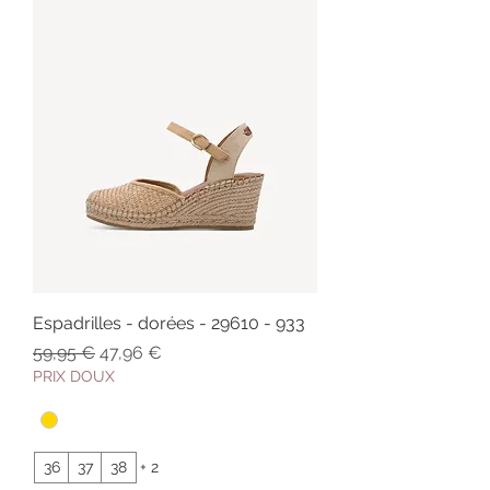
Espadrilles - dorées - 29610 - 933
Prix original
Prix promotionnel
59,95 €
47,96 €
PRIX DOUX
36
37
38
+ 2