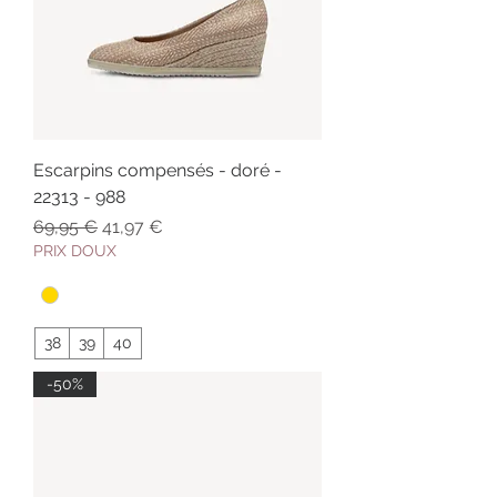
Escarpins compensés - doré -
22313 - 988
Prix original
Prix promotionnel
69,95 €
41,97 €
PRIX DOUX
38
39
40
-50%