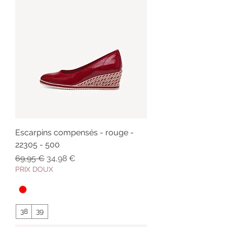
Escarpins compensés - rouge -
22305 - 500
Prix original
Prix promotionnel
69,95 €
34,98 €
PRIX DOUX
38
39