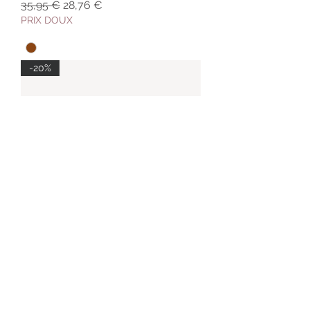
Prix original
Prix promotionnel
35,95 €
28,76 €
PRIX DOUX
-20%