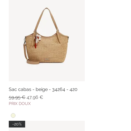
Sac cabas - beige - 34264 - 420
Prix original
Prix promotionnel
59,95 €
47,96 €
PRIX DOUX
-20%