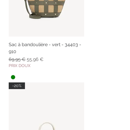
Sac à bandoulière - vert - 34403 -
910
Prix original
Prix promotionnel
69,95 €
55,96 €
PRIX DOUX
-20%