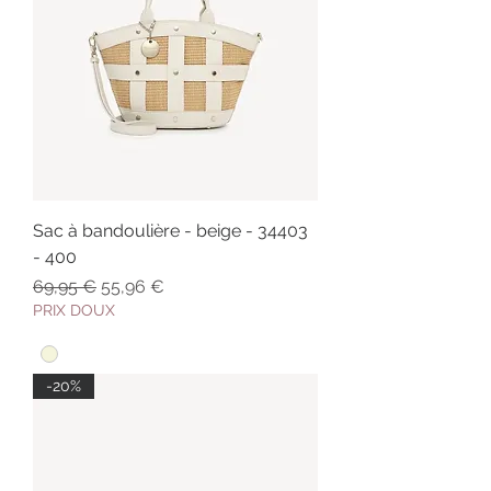
Sac à bandoulière - beige - 34403
- 400
Prix original
Prix promotionnel
69,95 €
55,96 €
PRIX DOUX
-20%