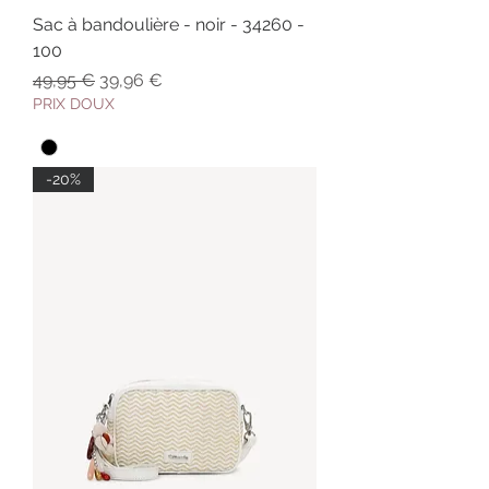
Sac à bandoulière - noir - 34260 -
100
Prix original
Prix promotionnel
49,95 €
39,96 €
PRIX DOUX
-20%