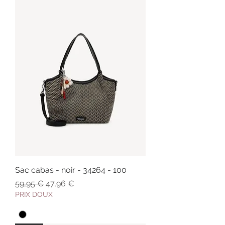
Sac cabas - noir - 34264 - 100
Prix original
Prix promotionnel
59,95 €
47,96 €
PRIX DOUX