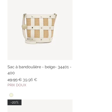
Sac à bandoulière - beige- 34401 -
400
Prix original
Prix promotionnel
49,95 €
39,96 €
PRIX DOUX
-20%