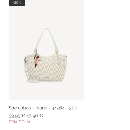
-20%
Sac cabas - blanc - 34264 - 300
Prix original
Prix promotionnel
59,95 €
47,96 €
PRIX DOUX