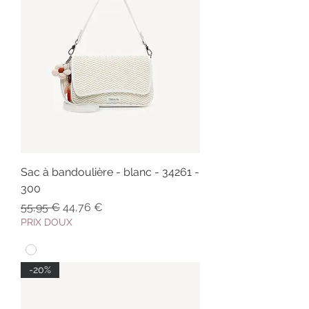
Sac à bandoulière - blanc - 34261 -
300
Prix original
Prix promotionnel
55,95 €
44,76 €
PRIX DOUX
-20%