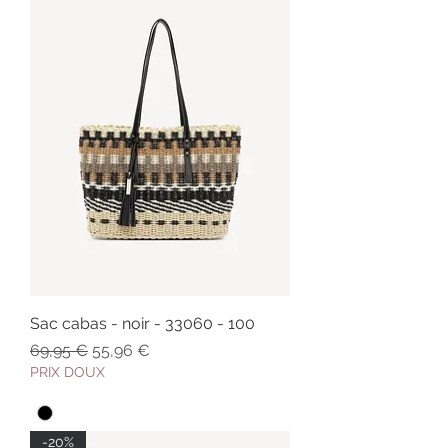
Sac cabas - noir - 33060 - 100
Prix original
Prix promotionnel
69,95 €
55,96 €
PRIX DOUX
-20%