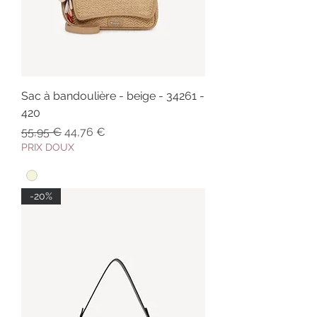
Sac à bandoulière - beige - 34261 -
420
Prix original
Prix promotionnel
55,95 €
44,76 €
PRIX DOUX
-20%