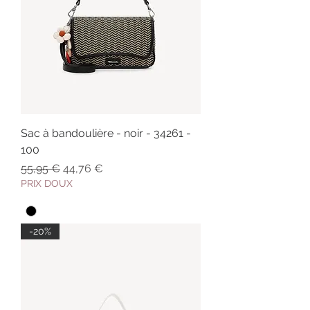
Sac à bandoulière - noir - 34261 -
100
Prix original
Prix promotionnel
55,95 €
44,76 €
PRIX DOUX
-20%