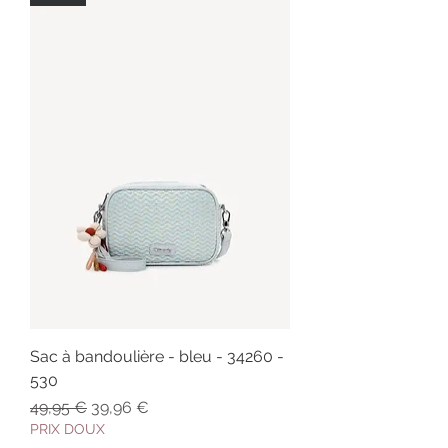
Sac à bandoulière - bleu - 34260 -
530
Prix original
Prix promotionnel
49,95 €
39,96 €
PRIX DOUX