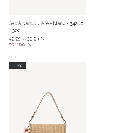
Sac à bandoulière - blanc - 34260
- 300
Prix original
Prix promotionnel
49,95 €
39,96 €
PRIX DOUX
-20%