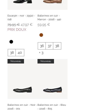
Escarpin - noir - 29510 -
Ballerines en cuir -
018
Marron - 22116 - 440
Prix original
Prix promotionnel
Prix
79,95 €
47,97 €
59,95 €
PRIX DOUX
36
37
38
38
40
+ 3
Nouveau
Nouveau
Ballerines en cuir - Noir -
Ballerines en cuir - Bleu
22116 - 001
- 22116 - 805