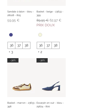
Sandale à talon - bleu -
Basket - beige - 23633 -
28028 - 805
399
Prix
Prix original
Prix promotionnel
59,95 €
89,95 €
62,97 €
PRIX DOUX
36
37
38
36
37
38
+ 3
+ 2
-30%
-30%
Basket - marron - 23633 -
Escarpin en cuir - bleu -
398
29624 - 800