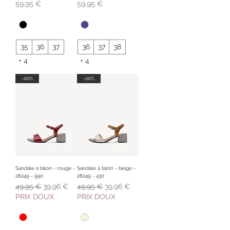
Prix
Prix
59,95 €
59,95 €
35
36
37
36
37
38
+ 4
+ 4
-20%
-20%
Sandale à talon - rouge -
Sandale à talon - beige -
28249 - 590
28249 - 430
Prix original
Prix promotionnel
Prix original
Prix promotionnel
49,95 €
39,96 €
49,95 €
39,96 €
PRIX DOUX
PRIX DOUX