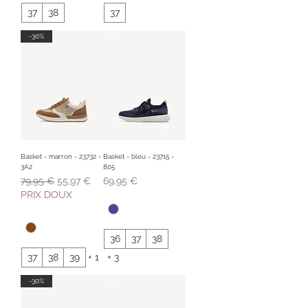
37
38
37
-30%
Basket - marron - 23732 -
Basket - bleu - 23715 -
3A2
805
Prix original
Prix promotionnel
Prix
79,95 €
55,97 €
69,95 €
PRIX DOUX
36
37
38
37
38
39
+ 1
+ 3
-30%