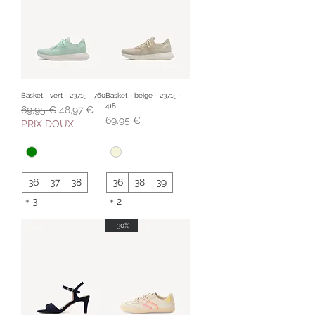
Basket - vert - 23715 - 760
Basket - beige - 23715 -
418
Prix original
Prix promotionnel
69,95 €
48,97 €
Prix
69,95 €
PRIX DOUX
36
37
38
36
38
39
+ 3
+ 2
-30%