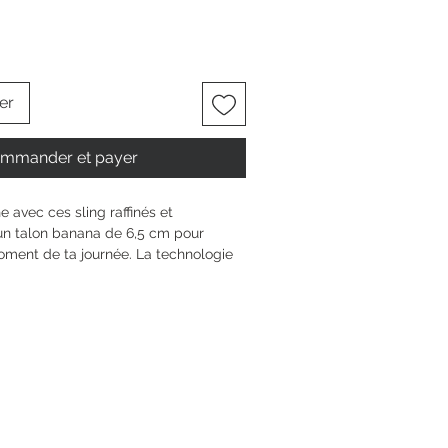
er
mmander et payer
 avec ces sling raffinés et 
un talon banana de 6,5 cm pour 
ment de ta journée. La technologie 
en douceur à ton pied, tandis que 
de et ANTIshokk offrent stabilité et 
de longues balades. Sans fermeture, 
filent facilement et accompagnent 
que avec élégance à chaque pas.
6 cm
ana
5 mm