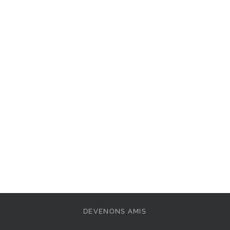
Semelle intérieure : 
synthétique
Extérieur : 
Cuir
Pointe de la chaussu
Doublure: 
Textile
Fermeture: 
sans
Semelle amovible: 
Semelle extérieure: 
DEVENONS AMIS