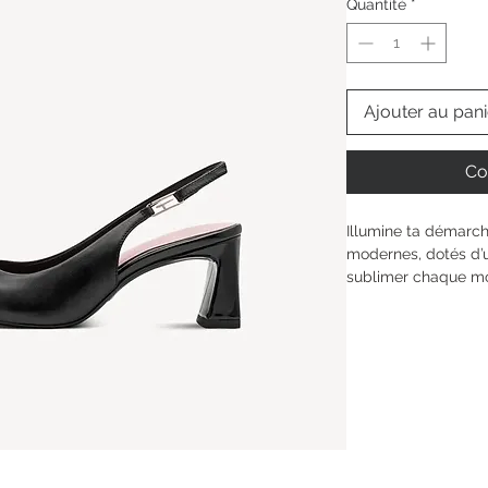
Quantité
*
Ajouter au pani
Co
Illumine ta démarche
modernes, dotés d’
sublimer chaque mo
TOUCH-IT s’adapte 
les semelles ANTIsli
confort, même lors 
ces chaussures s’en
ta personnalité uni
Hauteur de la tige : 
Type de talon : 
ban
Hauteur du talon: 
6