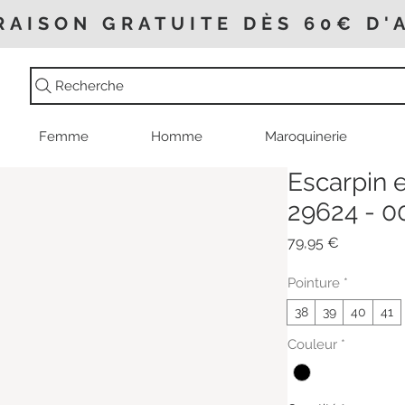
RAISON GRATUITE DÈS 60€ D'
Recherche
Femme
Homme
Maroquinerie
Escarpin e
29624 - 0
Prix
79,95 €
Pointure
*
38
39
40
41
Couleur
*