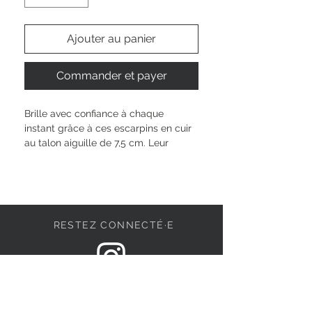
Ajouter au panier
Commander et payer
Brille avec confiance à chaque 
instant grâce à ces escarpins en cuir 
au talon aiguille de 7,5 cm. Leur 
technologie TOUCH-IT t'offre un 
confort personnalisé et s'adapte 
parfaitement à ta démarche. Le 
mélange textile-synthétique à 
l'intérieur prend soin de tes pieds 
RESTEZ CONNECTÉ·E
toute la journée. À enfiler facilement, 
ils subliment chaque tenue et 
t’inspirent à célébrer ta singularité, 
des réunions importantes aux soirées 
DEVENONS AMIS
inoubliables entre amies.