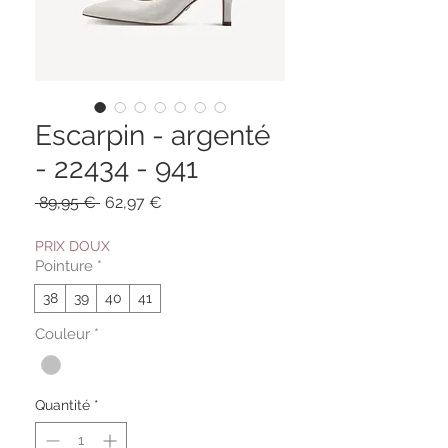
Escarpin - argenté
- 22434 - 941
Prix
Prix
 89,95 € 
62,97 €
original
promotionnel
PRIX DOUX
Pointure
*
38
39
40
41
Couleur
*
Quantité
*