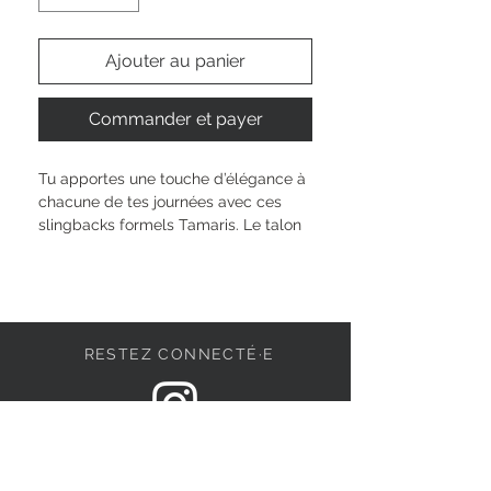
Ajouter au panier
Commander et payer
Tu apportes une touche d’élégance à 
chacune de tes journées avec ces 
slingbacks formels Tamaris. Le talon 
bloc de 35 mm te donne juste ce qu’il 
faut de hauteur pour rester à l’aise du 
matin au soir. La semelle Touch-It 
s’adapte parfaitement à ton pied, et 
la bride réglable assure un maintien 
RESTEZ CONNECTÉ·E
optimal. Que ton style soit classique 
ou unique, cette chaussure au bout 
carré souligne merveilleusement ta 
personnalité. Profite de chaque 
DEVENONS AMIS
moment, à ta façon.