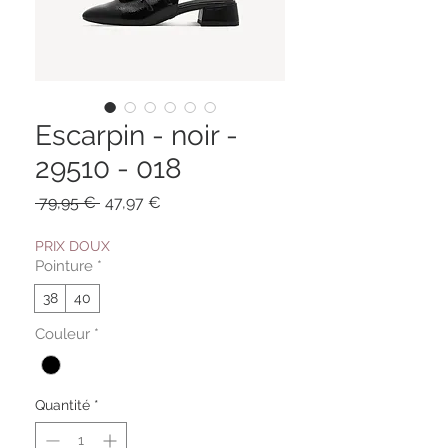
Escarpin - noir -
29510 - 018
Prix
Prix
 79,95 € 
47,97 €
original
promotionnel
PRIX DOUX
Pointure
*
38
40
Couleur
*
Quantité
*