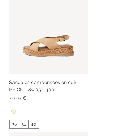
Sandales compensées en cuir -
BEIGE - 28205 - 400
Prix
79,95 €
36
38
40