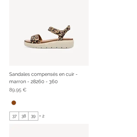
Sandales compensés en cuir -
marron - 28260 - 360
Prix
89,95 €
37
38
39
+ 2