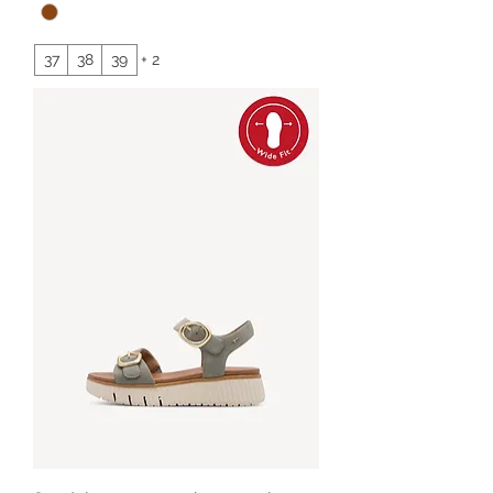
37
38
39
+ 2