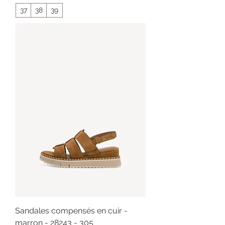
37
38
39
Sandales compensés en cuir -
marron - 28243 - 305