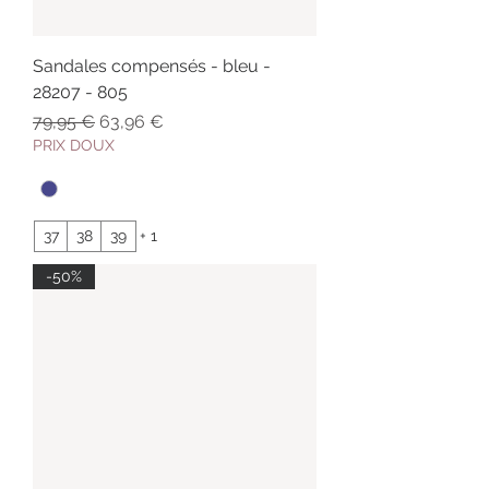
Sandales compensés - bleu -
28207 - 805
Prix original
Prix promotionnel
79,95 €
63,96 €
PRIX DOUX
37
38
39
+ 1
-50%