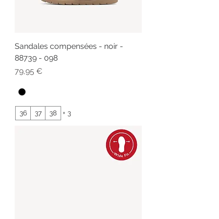
Sandales compensées - noir -
88739 - 098
Prix
79,95 €
36
37
38
+ 3