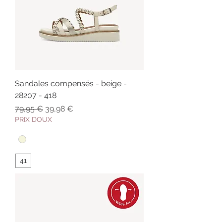
Sandales compensés - beige -
28207 - 418
Prix original
Prix promotionnel
79,95 €
39,98 €
PRIX DOUX
41