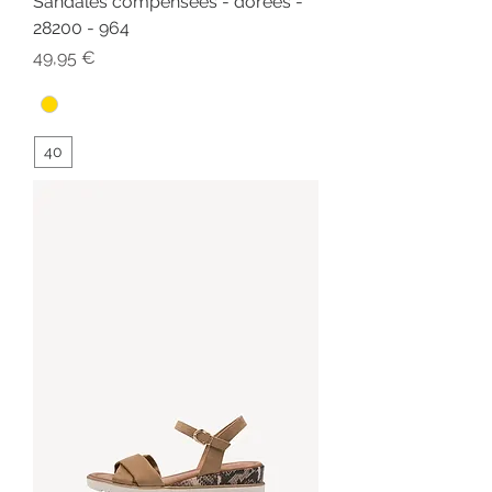
Sandales compensées - dorées -
28200 - 964
Prix
49,95 €
40