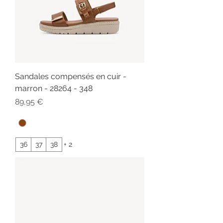
Sandales compensés en cuir -
marron - 28264 - 348
Prix
89,95 €
36
37
38
+ 2