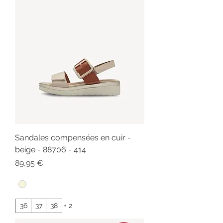
Sandales compensées en cuir -
beige - 88706 - 414
Prix
89,95 €
36
37
38
+ 2