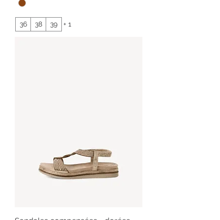
36
38
39
+ 1