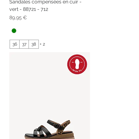
Sandales compensées en cuir -
vert - 88721 - 712
Prix
89,95 €
36
37
38
+ 2