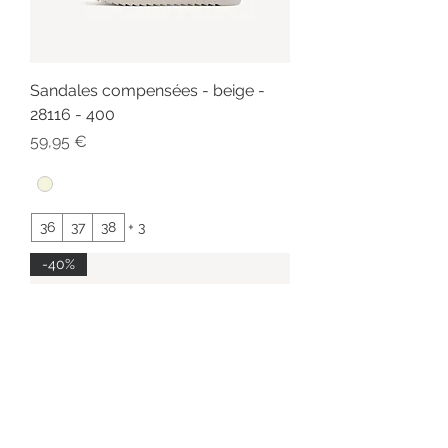
Sandales compensées - beige -
28116 - 400
Prix
59,95 €
36
37
38
+ 3
-40%