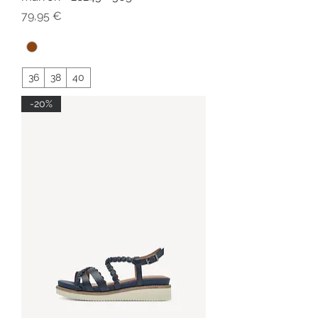
Prix
79,95 €
36
38
40
-20%