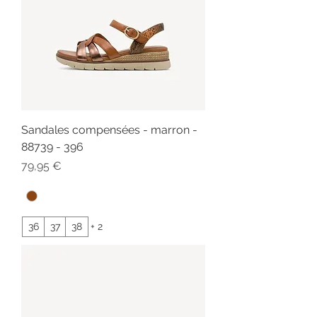
Sandales compensées - marron -
88739 - 396
Prix
79,95 €
36
37
38
+ 2