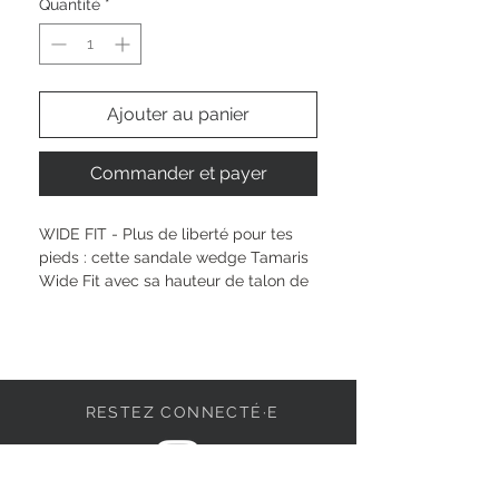
Quantité
*
Ajouter au panier
Commander et payer
WIDE FIT - Plus de liberté pour tes 
pieds : cette sandale wedge Tamaris 
Wide Fit avec sa hauteur de talon de 
55 mm t’offre une allure féminine et 
décontractée, sans compromis sur la 
sensation de bien-être. Le confort de 
port s’adapte à ta journée grâce au 
système Multi Ajustable avec 
RESTEZ CONNECTÉ·E
fermeture Velcro pratique. La large 
coupe célèbre ta singularité, 
s’ajustant à tous tes moments de vie 
tout en restant confortable et stylée 