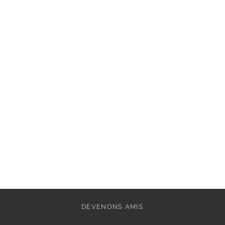
Semelle intérieure : 
Extérieur : 
Cuir
Pointe de la chaussu
Doublure: 
Synthéti
Hauteur de la plate
Fermeture: 
Fermoir
Semelle amovible: 
Semelle extérieure: 
DEVENONS AMIS