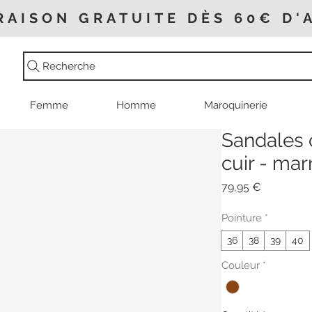
RAISON GRATUITE DÈS 60€ D'
Recherche
Femme
Homme
Maroquinerie
Sandales
cuir - mar
Prix
79,95 €
Pointure
*
36
38
39
40
Couleur
*