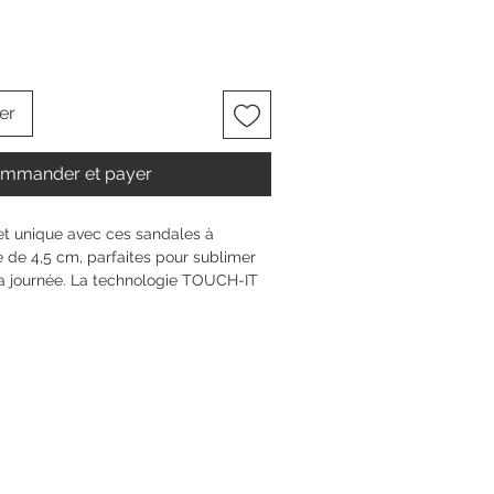
er
mmander et payer
et unique avec ces sandales à 
de 4,5 cm, parfaites pour sublimer 
a journée. La technologie TOUCH-IT 
 pour un confort doux et durable. La 
assure maintien et style, tandis que 
que se fait discrète et agréable. Ces 
à révéler ta personnalité, adaptées à 
 chaque moment de vie.
6 cm
n compensé
5 mm