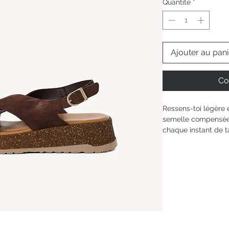
Quantité
*
Ajouter au pani
Co
Ressens-toi légère 
semelle compensée 
chaque instant de t
s’adapte à ton pied
fermeture à boucle 
la doublure synthéti
sandales t'invitent 
tous tes looks et à
Hauteur de la tige : 
Type de talon : 
Talo
Hauteur du talon: 
4