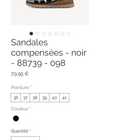
Sandales
compensées - noir
- 88739 - 098
Prix
79,95 €
Pointure
*
36
37
38
39
40
41
Couleur
*
Quantité
*