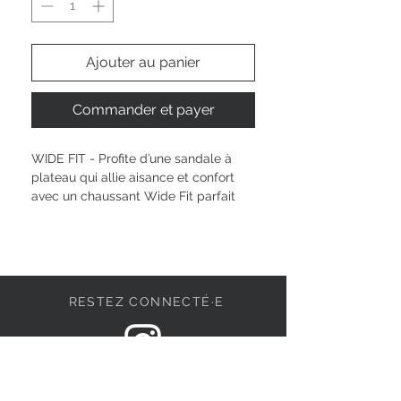
Ajouter au panier
Commander et payer
WIDE FIT - Profite d’une sandale à 
plateau qui allie aisance et confort 
avec un chaussant Wide Fit parfait 
pour toi.
Hauteur de la tige : 
6.5 cm
Type de talon : 
sans talon
Hauteur du talon: 
45 mm
RESTEZ CONNECTÉ·E
Semelle intérieure : 
Mélange de 
matériaux de cuir et synthétique
Extérieur : 
Mélange de matériaux de 
cuir et synthétique
DEVENONS AMIS
Pointe de la chaussure : 
bout rond