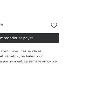
er
mmander et payer
 absolu avec ces sandales 
ure velcro, parfaites pour 
haque moment. La semelle amovible 
le douce s’adaptent à tes besoins 
le, même lors de longues journées. 
ie Comfort-Lining, tu profites d’une 
re unique et d’un maintien optimal. 
de 4 cm, tu restes stylée et à l’aise, 
6.5 cm
 talon