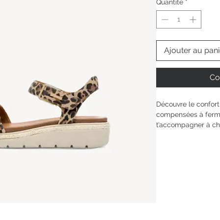
Quantité
*
Ajouter au pani
Co
Découvre le confort
compensées à fermet
t’accompagner à c
et la doublure texti
pour un port agréab
Grâce à la technolog
sensation de bien-êt
Avec un talon stable 
où que tu sois.
Hauteur de la tige : 
Type de talon : 
sans