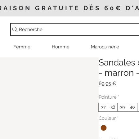
RAISON GRATUITE DÈS 60€ D'
Recherche
Femme
Homme
Maroquinerie
Sandales 
- marron 
Prix
89,95 €
Pointure
*
37
38
39
40
Couleur
*