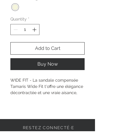
Quantity
*
Add to Cart
Buy Now
WIDE FIT - La sandale compensée 
Tamaris Wide Fit t'offre une élégance 
décontractée et une vraie aisance, 
parfaite pour ton quotidien. Profite 
d’une semelle intérieure amovible et 
de la technologie Multi Ajustable 
pour un confort adapté à tes envies. 
La pointe ronde et le velcro rendent 
RESTEZ CONNECTÉ·E
ce modèle aussi pratique que stylé. 