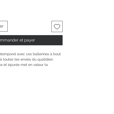
er
mmander et payer
ntemporel avec ces ballerines à bout 
à toutes tes envies du quotidien. 
se et épurée met en valeur ta 
de à tous tes looks, du matin jusque 
it talon de 1 cm assure un confort 
s, sans compromis sur ta liberté de 
à enfiler, elles t’accompagnent avec 
n chemin te mène.
6 cm
 talon
0 mm