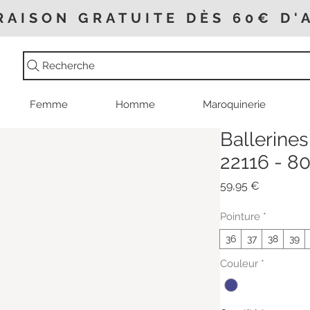
RAISON GRATUITE DÈS 60€ D'
Recherche
Femme
Homme
Maroquinerie
Ballerines
22116 - 8
Prix
59,95 €
Pointure
*
36
37
38
39
Couleur
*