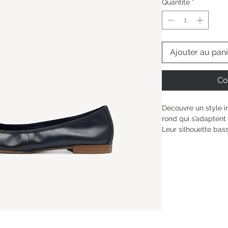
Quantité
*
Ajouter au pani
Co
Découvre un style i
rond qui s’adaptent 
Leur silhouette bas
diversité et s’accor
tard le soir. Le pet
discret à chaque pa
mouvement. Faciles 
douceur, où que to
Hauteur de la tige : 
Type de talon : 
sans
Hauteur du talon: 
1