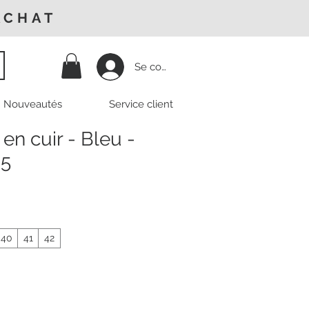
ACHAT
Se connecter
Nouveautés
Service client
 en cuir - Bleu -
05
40
41
42