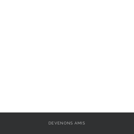
Semelle intérieure : 
Extérieur : 
Cuir
Pointe de la chaussu
Doublure: 
Mélange d
Fermeture: 
sans
Semelle amovible: 
Vegan: 
Non
Semelle extérieure: 
DEVENONS AMIS