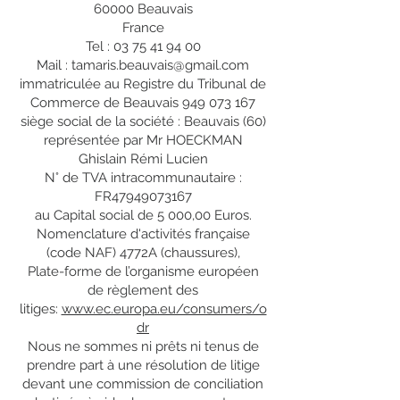
60000 Beauvais
France
Tel :
03 75 41 94 00
Mail :
tamaris.beauvais@gmail.com
immatriculée au Registre du Tribunal de
Commerce de Beauvais 949 073 167
siège social de la société : Beauvais (60)
représentée par Mr HOECKMAN
Ghislain Rémi Lucien
N° de TVA intracommunautaire :
FR47949073167
au Capital social de 5 000,00 Euros.
Nomenclature d'activités française
(code NAF) 4772A (chaussures),
Plate-forme de l’organisme européen
de règlement des
litiges:
www.ec.europa.eu/consumers/o
dr
Nous ne sommes ni prêts ni tenus de
prendre part à une résolution de litige
devant une commission de conciliation