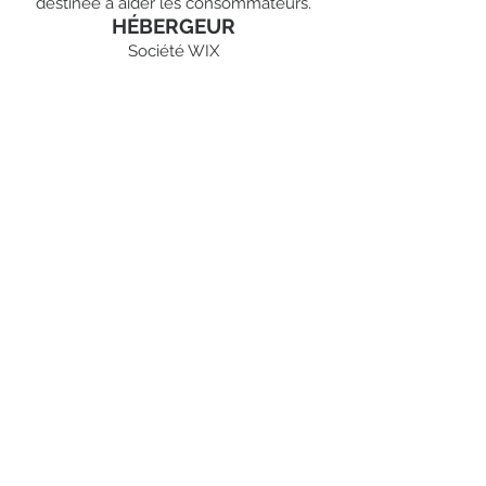
destinée à aider les consommateurs.
HÉBERGEUR
Société WIX
RESTEZ CONNECTÉ·E