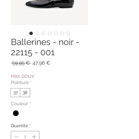
Ballerines - noir -
22115 - 001
Prix
Prix
 59,95 € 
47,96 €
original
promotionnel
PRIX DOUX
Pointure
*
37
38
Couleur
*
Quantité
*