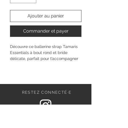
Ajouter au panier
Commander et payer
Découvre ce ballerine strap Tamaris 
Essentials à bout rond et bride 
délicate, parfait pour t’accompagner 
dans toutes tes journées. La 
technologie TOUCH-IT t’offre un 
confort doux, tandis que la semelle 
ANTIslide assure une démarche 
assurée, même sans talon. Avec sa 
RESTEZ CONNECTÉ·E
coupe basse et son style intemporel, 
tu peux exprimer ta personnalité 
unique, quel que soit ton look ou ton 
envie. Prête à rayonner à chaque pas, 
DEVENONS AMIS
sans compromis.