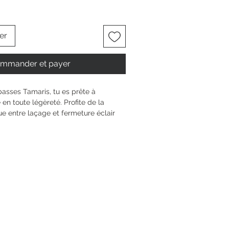
er
mmander et payer
asses Tamaris, tu es prête à 
 en toute légèreté. Profite de la 
e entre laçage et fermeture éclair 
ide. La semelle amovible t’offre un 
arfait pour tes besoins et envies du 
basse, la pointe arrondie et la 
 de 4 cm apportent une touche 
 à tous tes looks, tout en assurant 
que pas.
6.5 cm
 talon
0 mm