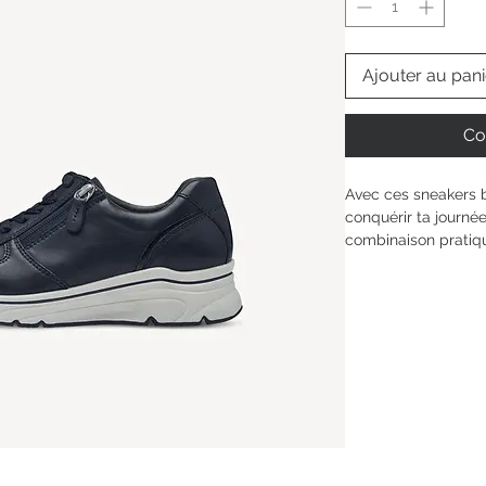
Ajouter au pani
Co
Avec ces sneakers b
conquérir ta journée
combinaison pratiqu
pour un enfilage rap
confort adaptable, p
quotidien. La forme 
hauteur de semelle
sportive et élégante
ton bien-être à cha
Hauteur de la tige : 
Type de talon : 
sans
Hauteur du talon: 
4