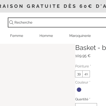
RAISON GRATUITE DÈS 60€ D'
Recherche
Femme
Homme
Maroquinerie
Basket - b
Prix
109,95 €
Pointure
*
39
41
Couleur
*
Quantité
*