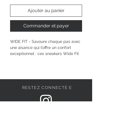
Ajouter au panier
Commander et payer
WIDE FIT - Savoure chaque pas avec 
une aisance qui t’offre un confort 
exceptionnel : ces sneakers Wide Fit 
Tamaris te permettent de bouger 
librement, sans compromis sur le 
style ou la commodité. Leur semelle 
intérieure amovible garantit un 
ajustement personnalisé et une 
RESTEZ CONNECTÉ·E
sensation vraiment bequem tout au 
long de la journée. Le design 
moderne, l’ouverture facile Step In et 
le talon de 35 mm accompagnent ta 
DEVENONS AMIS
singularité, peu importe tes envies.
Hauteur de la tige : 
11 cm