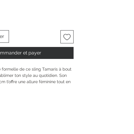
er
mmander et payer
 formelle de ce sling Tamaris à bout 
ublimer ton style au quotidien. Son 
m t’offre une allure féminine tout en 
table grâce à la technologie 
elle TOUCH-IT qui s’adapte à ton 
meture facile assure maintien et 
soir. Porte-le comme tu veux, il suit 
ts et affirme ta personnalité avec 
6 cm