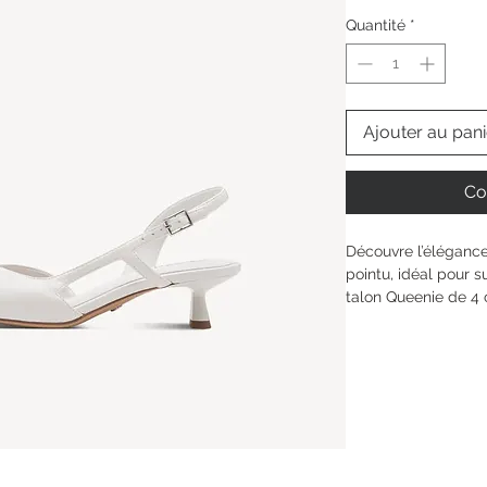
Quantité
*
Ajouter au pani
Co
Découvre l’élégance
pointu, idéal pour s
talon Queenie de 4 c
restant ultra confor
ANTIslide et la sem
pied. La bride à fer
aisance du matin au 
chacun de tes momen
douceur.
Hauteur de la tige : 