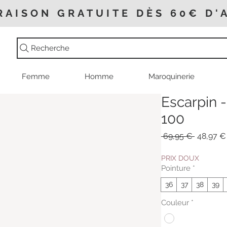
RAISON GRATUITE DÈS 60€ D'
Recherche
Femme
Homme
Maroquinerie
Escarpin -
100
Prix
 69,95 € 
48,97 €
original
PRIX DOUX
Pointure
*
36
37
38
39
Couleur
*