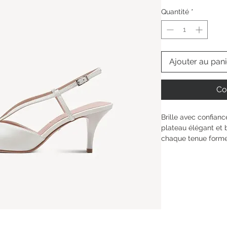
Quantité
*
Ajouter au pani
Co
Brille avec confian
plateau élégant et b
chaque tenue formell
silhouette sans sacri
technologie Touch-It
réglable, ce modèle 
personnalité unique. 
singularité à rayonne
Hauteur de la tige : 
Type de talon : 
Talon