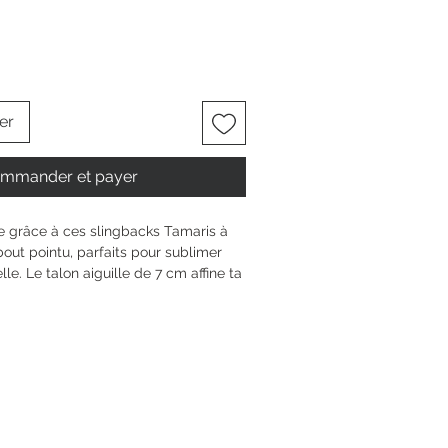
er
mmander et payer
ce grâce à ces slingbacks Tamaris à 
out pointu, parfaits pour sublimer 
e. Le talon aiguille de 7 cm affine ta 
fier ton confort grâce à la 
. Facile à enfiler grâce à la bride 
s’adapte à tes envies et souligne ta 
Disponible du 35 au 41, il invite ta 
r, jour après jour.
6 cm
 aiguille