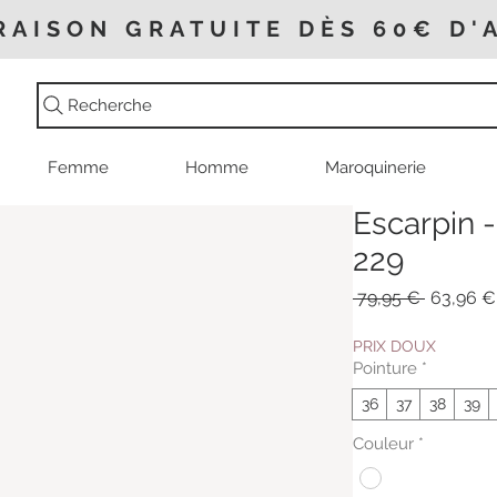
RAISON GRATUITE DÈS 60€ D'
Recherche
Femme
Homme
Maroquinerie
Escarpin -
229
Prix
 79,95 € 
63,96 €
original
PRIX DOUX
Pointure
*
36
37
38
39
Couleur
*