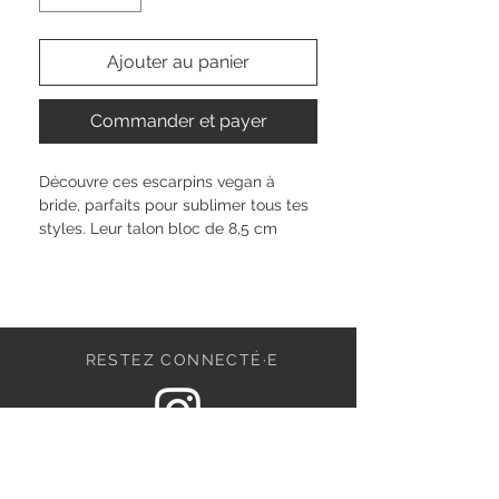
Ajouter au panier
Commander et payer
Découvre ces escarpins vegan à 
bride, parfaits pour sublimer tous tes 
styles. Leur talon bloc de 8,5 cm 
allonge délicatement ta silhouette, 
tout en restant confortable grâce à la 
semelle TOUCH-IT qui s’adapte à la 
forme de ton pied. Le mélange de 
textile et de synthétique apporte une 
RESTEZ CONNECTÉ·E
note moderne, facile à associer pour 
tous les moments de ta vie. Avec la 
fermeture par boucle, ils tiennent 
parfaitement, à chaque pas. Prête à 
DEVENONS AMIS
oser ta touche unique ?