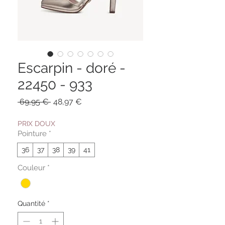
Escarpin - doré -
22450 - 933
Prix
Prix
 69,95 € 
48,97 €
original
promotionnel
PRIX DOUX
Pointure
*
36
37
38
39
41
Couleur
*
Quantité
*