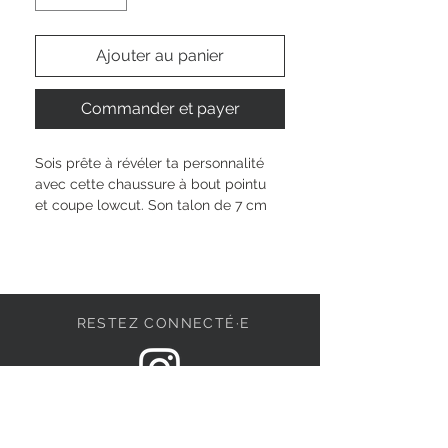
Ajouter au panier
Commander et payer
Sois prête à révéler ta personnalité 
avec cette chaussure à bout pointu 
et coupe lowcut. Son talon de 7 cm 
te donne une élégance moderne, 
sans compromis sur le confort. Grâce 
à l’absence de fermeture, tu peux 
l’enfiler en un instant — parfait pour 
te suivre dans toutes tes journées 
RESTEZ CONNECTÉ·E
actives. Laisse-toi inspirer par sa 
silhouette épurée et crée ton style 
unique, exactement comme tu 
l’aimes.
DEVENONS AMIS
Hauteur de la tige : 
6.5 cm