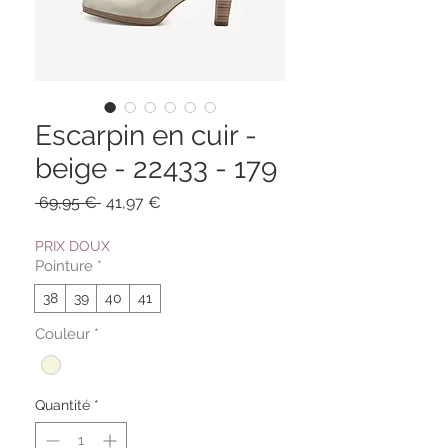
Escarpin en cuir -
beige - 22433 - 179
Prix
Prix
 69,95 € 
41,97 €
original
promotionnel
PRIX DOUX
Pointure
*
38
39
40
41
Couleur
*
Quantité
*