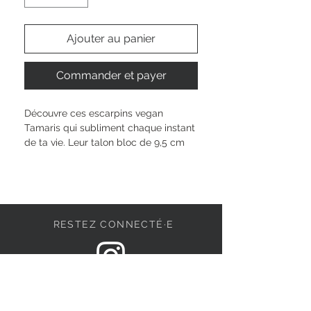
Ajouter au panier
Commander et payer
Découvre ces escarpins vegan 
Tamaris qui subliment chaque instant 
de ta vie. Leur talon bloc de 9,5 cm 
t’offre une allure assurée et un 
confort moelleux grâce à la semelle 
TOUCH-IT. Leur matière synthétique 
raffinée s’accorde à toutes tes envies, 
tandis que l’intérieur doux mélange 
RESTEZ CONNECTÉ·E
textile et synthétique t’accompagne 
délicatement. Faciles à enfiler, ces 
chaussures deviennent vite l’atout 
irrésistible de ta garde-robe et 
DEVENONS AMIS
mettent ta personnalité lumineuse en 
valeur.