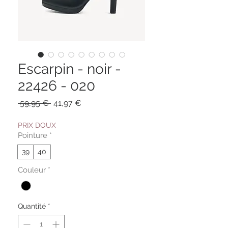
Escarpin - noir -
22426 - 020
Prix
Prix
 59,95 € 
41,97 €
original
promotionnel
PRIX DOUX
Pointure
*
39
40
Couleur
*
Quantité
*