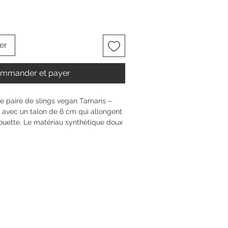
er
mmander et payer
e paire de slings vegan Tamaris – 
és avec un talon de 6 cm qui allongent 
uette. Le matériau synthétique doux 
 grâce à la semelle TOUCH-IT ultra 
que la bride à boucle te garantit un 
dèle t’accompagne avec style et 
 vie te mène, pour des moments de 
rance, à chaque pas.
6.5 cm
 aiguille
0 mm