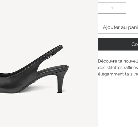
Ajouter au pani
Co
Découvre ta nouvell
des stilettos raffin
élégamment ta silho
s’adapte à ton pied
confortable, tandis 
maintien sûr. Ce mo
bien-être où que la
confiance et d’assu
Hauteur de la tige : 
Type de talon : 
Talon
Hauteur du talon: 
6