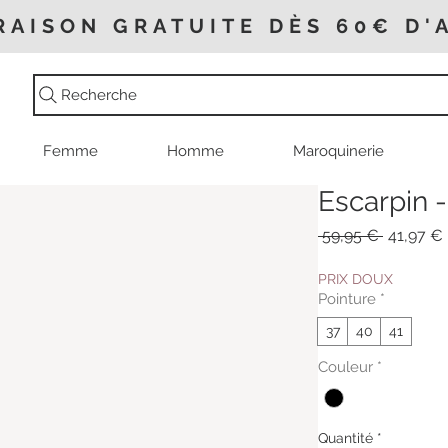
RAISON GRATUITE DÈS 60€ D'
Recherche
Femme
Homme
Maroquinerie
Escarpin -
Prix
 59,95 € 
41,97 €
original
PRIX DOUX
Pointure
*
37
40
41
Couleur
*
Quantité
*