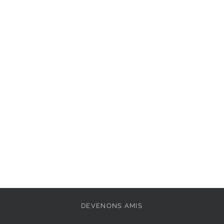
Semelle intérieure : 
Extérieur : 
Synthéti
Pointe de la chaussu
Doublure: 
Textile
Fermeture: 
Fermoir
Largeur de la chauss
Semelle amovible: 
Vegan: 
Oui
Semelle extérieure: 
DEVENONS AMIS