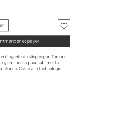
er
mmander et payer
on élégante du sling vegan Tamaris 
 de 9 cm, pensé pour sublimer ta 
confiance. Grâce à la technologie 
e s’adapte à ta forme pour un 
 Son mélange textile et synthétique 
andis que la fermeture à boucle 
tyle. Ose afficher ton individualité 
ait pour toutes tes occasions, du 
nts uniques.
6.5 cm
 aiguille