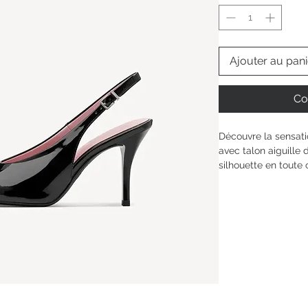
Ajouter au pani
Co
Découvre la sensati
avec talon aiguille
silhouette en toute 
TOUCH-IT, la semell
confort sur mesure.
respecte ta peau, t
t’offre maintien et s
avec ce modèle parf
quotidien aux mome
Hauteur de la tige : 
Type de talon : 
Talon