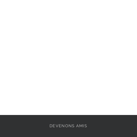
Hauteur du talon: 
9
Semelle intérieure : 
Extérieur : 
Synthéti
Pointe de la chaussu
Doublure: 
Mélange d
Fermeture: 
Fermoir
Semelle amovible: 
Semelle extérieure: 
DEVENONS AMIS