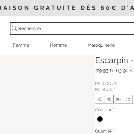
RAISON GRATUITE DÈS 60€ D'
Recherche
Femme
Homme
Maroquinerie
Escarpin -
Prix
 79,95 € 
63,96 €
original
PRIX DOUX
Pointure
*
36
38
39
40
Couleur
*
Quantité
*