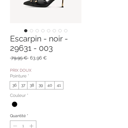
Escarpin - noir -
29631 - 003
Prix
Prix
 79,95 € 
63,96 €
original
promotionnel
PRIX DOUX
Pointure
*
36
37
38
39
40
41
Couleur
*
Quantité
*