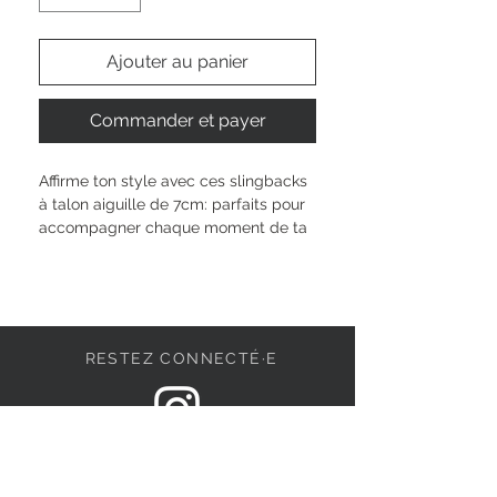
Ajouter au panier
Commander et payer
Affirme ton style avec ces slingbacks 
à talon aiguille de 7cm: parfaits pour 
accompagner chaque moment de ta 
journée, ils s’ajustent facilement 
grâce à leur boucle pratique. La 
technologie TOUCH-IT t’offre un 
confort moelleux à chaque pas, 
tandis que la doublure textile épouse 
RESTEZ CONNECTÉ·E
doucement ton pied. Laisse  toi 
inspirer et révèle ta personnalité 
unique avec ce modèle qui sublime 
ta silhouette et t’accompagne avec 
DEVENONS AMIS
élégance, où que tu ailles.