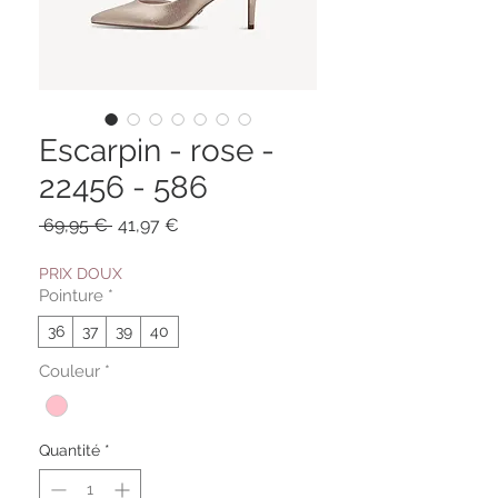
Escarpin - rose -
22456 - 586
Prix
Prix
 69,95 € 
41,97 €
original
promotionnel
PRIX DOUX
Pointure
*
36
37
39
40
Couleur
*
Quantité
*