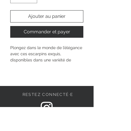
Ajouter au panier
Commander et payer
Plongez dans le monde de l’élégance 
avec ces escarpins exquis, 
disponibles dans une variété de 
nuances douces telles que le noir, le 
blanc, le beige et le rouge. Le design 
fuselé et les côtés ouverts donnent 
aux chaussures un look moderne et 
classique, idéal pour les occasions 
RESTEZ CONNECTÉ·E
festives et les soirées. La technologie 
TOUCH-IT assure un confort 
maximal, tandis que le talon aiguille 
de 7,0 cm de haut donne à votre 
DEVENONS AMIS
apparence une silhouette 
remarquable. Parfait pour les 