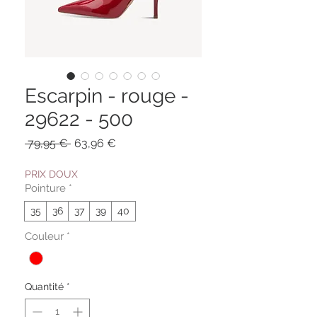
Escarpin - rouge -
29622 - 500
Prix
Prix
 79,95 € 
63,96 €
original
promotionnel
PRIX DOUX
Pointure
*
35
36
37
39
40
Couleur
*
Quantité
*