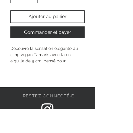
Ajouter au panier
Commander et payer
Découvre la sensation élégante du 
sling vegan Tamaris avec talon 
aiguille de 9 cm, pensé pour 
sublimer ta silhouette en toute 
confiance. Grâce à la technologie 
TOUCH-IT, la semelle s’adapte à ta 
forme pour un confort sur mesure. 
Son mélange textile et synthétique 
RESTEZ CONNECTÉ·E
respecte ta peau, tandis que la 
fermeture à boucle t’offre maintien et 
style. Ose afficher ton individualité 
avec ce modèle parfait pour toutes 
DEVENONS AMIS
tes occasions, du quotidien aux 
moments uniques.