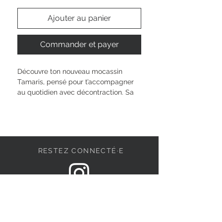
Ajouter au panier
Commander et payer
Découvre ton nouveau mocassin 
Tamaris, pensé pour t’accompagner 
au quotidien avec décontraction. Sa 
semelle intérieure amovible t’offre un 
confort sur mesure, tandis que son 
bout rond et sa forme lowcut 
s’adaptent à tous tes styles et envies. 
Sans fermeture, tu l’enfiles en un clin 
RESTEZ CONNECTÉ·E
d’œil, parfait pour suivre ton rythme. 
Sa hauteur de tige de 6,5 cm et son 
petit talon te donnent une allure libre 
et naturelle.
DEVENONS AMIS
Hauteur de la tige : 
6.5 cm
Type de talon : 
sans talon