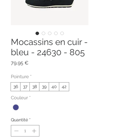
Mocassins en cuir -
bleu - 24630 - 805
Prix
79,95 €
Pointure
*
36
37
38
39
40
42
Couleur
*
Quantité
*