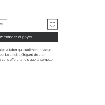
er
mmander et payer
les à talon qui subliment chaque 
e. Le stiletto élégant de 7 cm 
e sans effort, tandis que la semelle 
rfaitement la forme de ton pied. 
 doux grâce à la doublure textile et 
 d’une chaussure 100% vegan signée 
 boucle assure maintien et élégance, 
 et confiante à chaque pas.
6 cm
 aiguille
0 mm