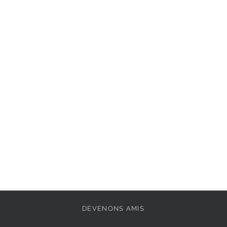
Semelle intérieure : 
Extérieur : 
Textile
Pointe de la chaussu
Doublure: 
Textile
Fermeture: 
Fermoir
Largeur de la chauss
Semelle amovible: 
Vegan: 
Oui
Semelle extérieure: 
DEVENONS AMIS