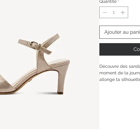
Quantité
*
Ajouter au pani
Co
Découvre des sanda
moment de ta journé
allonge ta silhouett
TOUCH-IT épouse pa
Profite d’un confort
ressens la légèreté
Tamaris. La bride à
pour te sentir belle
Hauteur de la tige : 
Type de talon : 
Talon
Hauteur du talon: 
7