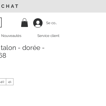
ACHAT
Se connecter
Nouveautés
Service client
talon - dorée -
68
40
41