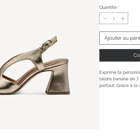
Quantité
*
Ajouter au pani
Co
Exprime ta personna
talons banane de 7
partout. Grâce à la 
ANTIshokk, tu marc
sans compromis sur
s’adapte à la forme 
mesure. La fermetu
tendance—parfait p
bureau à ta soirée e
Hauteur de la tige : 