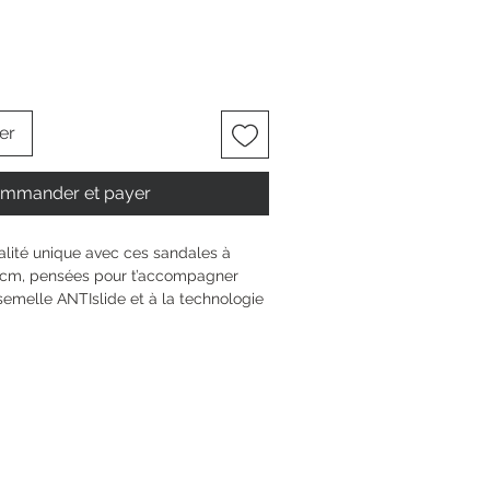
er
mmander et payer
lité unique avec ces sandales à 
 cm, pensées pour t’accompagner 
semelle ANTIslide et à la technologie 
hes chaque jour avec assurance, 
 ton confort. Le détail TOUCH-IT 
de ton pied, pour une sensation sur 
re à boucle complète ce modèle 
our tes moments précieux, du 
ntre amis.
7 cm