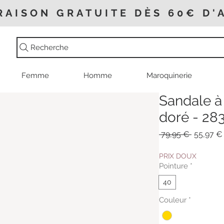
RAISON GRATUITE DÈS 60€ D'
Recherche
Femme
Homme
Maroquinerie
Sandale à 
doré - 28
Prix
 79,95 € 
55,97 €
original
PRIX DOUX
Pointure
*
40
Couleur
*