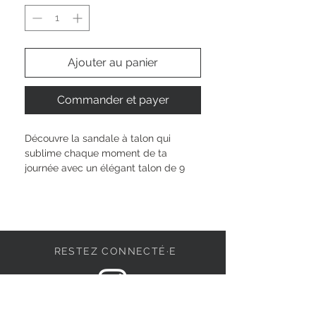
Ajouter au panier
Commander et payer
Découvre la sandale à talon qui 
sublime chaque moment de ta 
journée avec un élégant talon de 9 
cm et un maintien fiable grâce à la 
technologie ANTIslide et ANTIshokk. 
La semelle TOUCH-IT s’adapte à la 
forme de ton pied pour un confort 
unique, tandis que la fermeture à 
RESTEZ CONNECTÉ·E
boucle assure un ajustement parfait. 
Son design moderne en matières 
synthétiques offre un style affirmé, 
prêt à accompagner chaque facette 
DEVENONS AMIS
de ta personnalité.