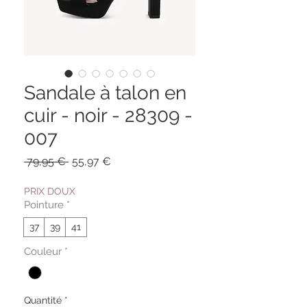
Sandale à talon en
cuir - noir - 28309 -
007
Prix
Prix
 79,95 € 
55,97 €
original
promotionnel
PRIX DOUX
Pointure
*
37
39
41
Couleur
*
Quantité
*