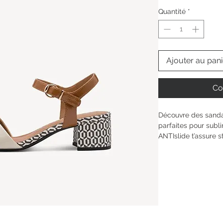
Quantité
*
Ajouter au pani
Co
Découvre des sanda
parfaites pour subl
ANTIslide t’assure s
remplies. Le talon 
silhouette tout en r
combinaison textile-
être léger à chaque 
facilement, pour que
compte : toi et ta jo
Hauteur de la tige : 