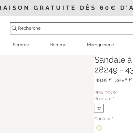
RAISON GRATUITE DÈS 60€ D'
Recherche
Femme
Homme
Maroquinerie
Sandale à 
28249 - 4
Prix
 49,95 € 
39,96 €
original
PRIX DOUX
Pointure
*
37
Couleur
*