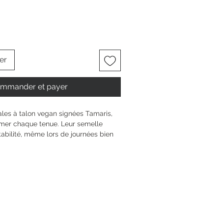
er
mmander et payer
les à talon vegan signées Tamaris, 
imer chaque tenue. Leur semelle 
tabilité, même lors de journées bien 
bloc de 4,5 cm met en valeur ta 
estant ultra-confortable. Grâce à la 
synthétique, tu profites d’un bien-
pas. Le pratique velcro s’ajuste 
 tu puisses te concentrer sur ce qui 
urnée.
6 cm