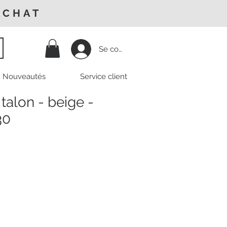
ACHAT
Se connecter
Nouveautés
Service client
talon - beige -
30
Prix
promotionnel