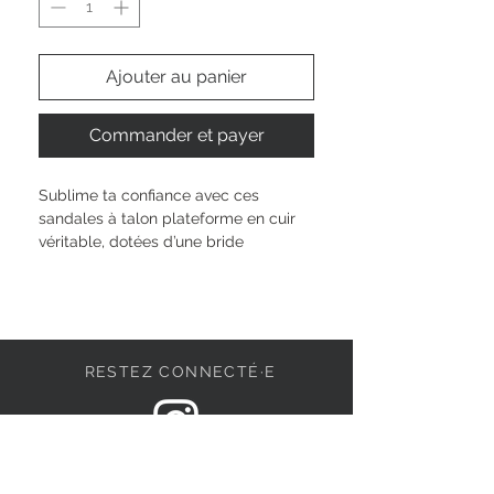
Ajouter au panier
Commander et payer
Sublime ta confiance avec ces 
sandales à talon plateforme en cuir 
véritable, dotées d’une bride 
ajustable et d’un talon de 8 cm qui 
affine ta silhouette sans effort. Grâce 
à l’assise plantaire TOUCH-IT et la 
technologie ANTIslide, tu profites 
d’un confort sur-mesure et d’une 
RESTEZ CONNECTÉ·E
stabilité optimale, du matin au soir. 
Ce mélange unique de matières offre 
douceur et style, pour accompagner 
chaque facette de ta personnalité en 
DEVENONS AMIS
toute légèreté.