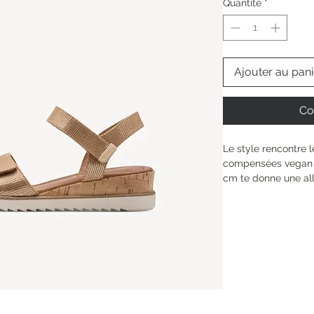
Quantité
*
Ajouter au pani
Co
Le style rencontre 
compensées vegan s
cm te donne une all
ton bien-être. Grâce
d’un amorti doux tou
fermeture à scratch
de ta vie. Exprime 
dans la diversité de
Hauteur de la tige : 
Type de talon : 
Talo
Hauteur du talon: 
4