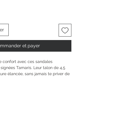
er
mmander et payer
le confort avec ces sandales 
ignées Tamaris. Leur talon de 4,5 
ure élancée, sans jamais te priver de 
 à la semelle TOUCH-IT, tu profites 
te la journée. Pratiques avec leur 
, elles s’ajustent à chaque moment 
ta personnalité et savoure chaque pas 
 ton quotidien.
5.5 cm
n compensé
5 mm