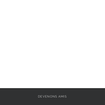
Semelle intérieure : 
Extérieur : 
Textile
Pointe de la chaussu
Doublure: 
Mélange d
Hauteur de la plate
Fermeture: 
à scratc
Semelle amovible: 
Semelle extérieure: 
DEVENONS AMIS