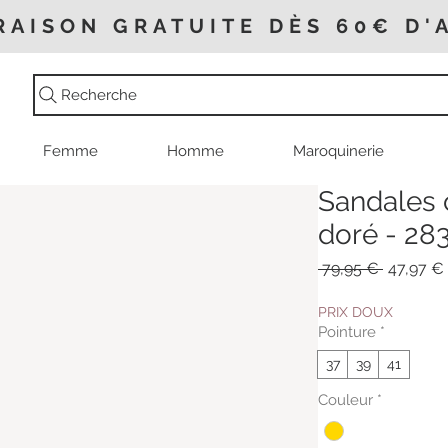
RAISON GRATUITE DÈS 60€ D'
Recherche
Femme
Homme
Maroquinerie
Sandales
doré - 283
Prix
 79,95 € 
47,97 €
original
PRIX DOUX
Pointure
*
37
39
41
Couleur
*