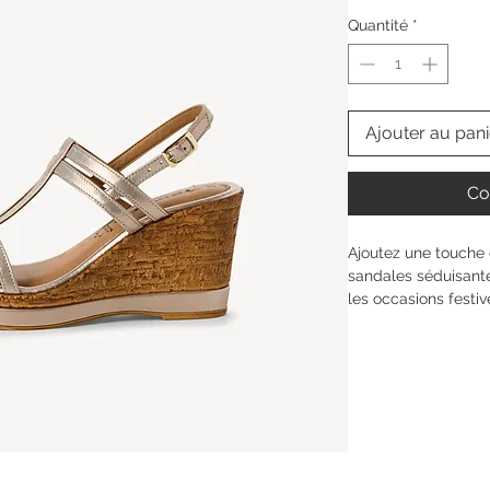
Quantité
*
Ajouter au pani
Co
Ajoutez une touche 
sandales séduisantes
les occasions festi
entre le cuir et le 
tendance et incurvé
8,5 cm de haut allie
fermeture à boucle 
texturée, vous aurez
à chaque pas. Que c
mariages, ces sand
dans votre look.