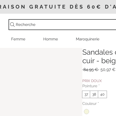
RAISON GRATUITE DÈS 60€ D'
Recherche
Femme
Homme
Maroquinerie
Sandales
cuir - bei
Prix
 84,95 € 
50,97 €
original
PRIX DOUX
Pointure
*
37
38
40
Couleur
*