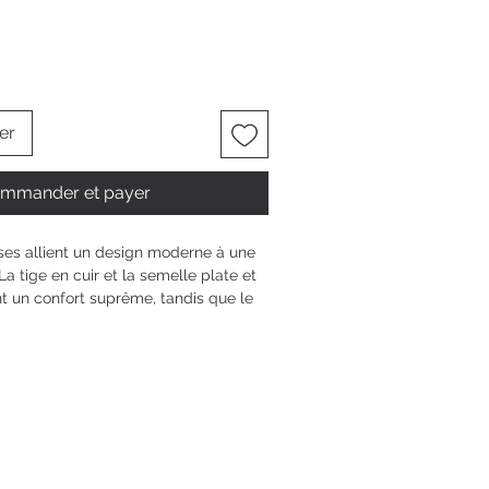
er
mmander et payer
es allient un design moderne à une 
a tige en cuir et la semelle plate et 
 un confort suprême, tandis que le 
 fermeture à boucle pratique ajoutent 
ctée à votre look. Que ce soit pour 
ales décontractées ou des projets 
, dans des couleurs élégantes 
naturel, cette paire s’intégrera 
otre garde-robe et deviendra 
e préférée pour toutes les 