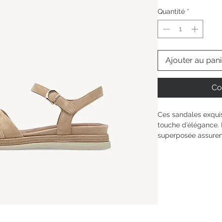
Quantité
*
Ajouter au pani
Co
Ces sandales exquis
touche d’élégance. L
superposée assurent
design tressé et la
une touche décontra
des escapades estiv
de vacances secrets
comme le noir et le 
parfaitement dans v
rapidement une pièc
occasions.