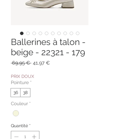
Ballerines à talon -
beige - 22321 - 179
Prix
Prix
 69,95 € 
41,97 €
original
promotionnel
PRIX DOUX
Pointure
*
36
38
Couleur
*
Quantité
*