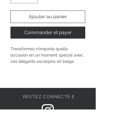
Ajouter au panier
Commander et payer
Transformez n’importe quelle 
occasion en un moment spécial avec 
ces élégants escarpins en beige 
doux. La tige synthétique souple et 
les détails perlés élégants ajoutent 
une touche féminine à votre look. 
Avec un talon bloc robuste de 3,5 cm 
et la technologie TOUCH-IT, cette 
RESTEZ CONNECTÉ·E
chaussure garantit confort et grâce, 
idéale pour les mariages, les rendez-
vous de bureau ou les occasions 
festives. La forme classique et le 
DEVENONS AMIS
nœud gracieux complètent 
parfaitement le design et font de 