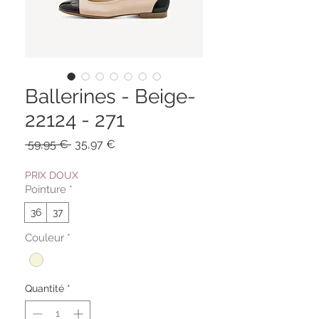
Ballerines - Beige-
22124 - 271
Prix
Prix
 59,95 € 
35,97 €
original
promotionnel
PRIX DOUX
Pointure
*
36
37
Couleur
*
Quantité
*