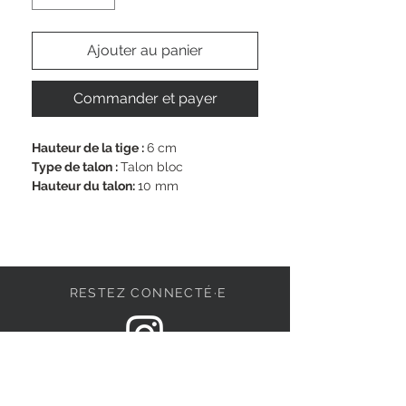
Ajouter au panier
Commander et payer
Hauteur de la tige : 
6 cm
Type de talon : 
Talon bloc
Hauteur du talon: 
10 mm
Semelle intérieure : 
Synthétique
Extérieur : 
Mélange de matériaux de 
cuir et synthétique
Pointe de la chaussure : 
bout rond
Doublure: 
Mélange de textile et 
RESTEZ CONNECTÉ·E
synthétique
Fermeture: 
sans
Largeur de la chaussure : 
normal
Semelle amovible: 
Non
DEVENONS AMIS
Vegan: 
Non
Semelle extérieure: 
Synthétique