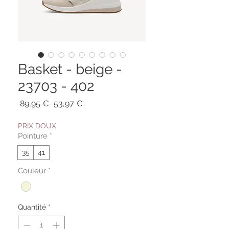
Basket - beige -
23703 - 402
Prix
Prix
 89,95 € 
53,97 €
original
promotionnel
PRIX DOUX
Pointure
*
35
41
Couleur
*
Quantité
*