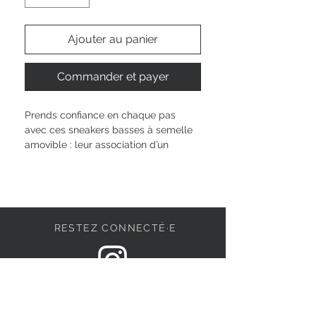
Ajouter au panier
Commander et payer
Prends confiance en chaque pas 
avec ces sneakers basses à semelle 
amovible : leur association d’un 
laçage classique et d’une fermeture 
zippée rend l’enfilage rapide et facile. 
La hauteur de talon de 6 cm affine ta 
silhouette sans négliger le confort, 
parfaite pour tes journées bien 
RESTEZ CONNECTÉ·E
remplies. Leur bout arrondi t’offre une 
liberté de mouvement totale, tandis 
que le design lowcut souligne ton 
style unique. Découvre ta nouvelle 
DEVENONS AMIS
paire favorite pour tous tes moments 
au quotidien.