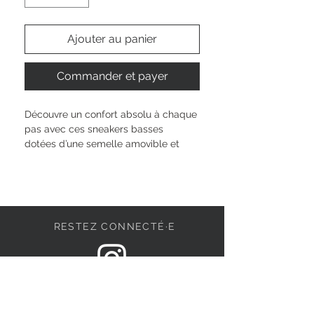
Ajouter au panier
Commander et payer
Découvre un confort absolu à chaque 
pas avec ces sneakers basses 
dotées d’une semelle amovible et 
d’un intérieur doux, adapté à tes 
journées actives. Mélange textile et 
synthétique pour un ressenti léger, 
détails pratiques comme la 
fermeture éclair et le laçage pour un 
RESTEZ CONNECTÉ·E
enfilage sans stress. Avec 3 cm de 
hauteur et une construction sans 
talon, tu profites d’un maintien 
naturel – parfait pour affirmer ton 
DEVENONS AMIS
style chaque jour, à ta façon.