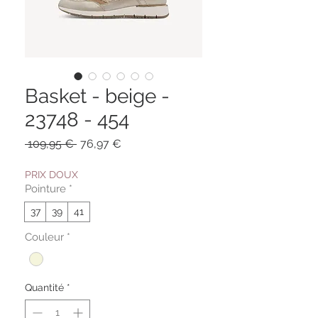
Basket - beige -
23748 - 454
Prix
Prix
 109,95 € 
76,97 €
original
promotionnel
PRIX DOUX
Pointure
*
37
39
41
Couleur
*
Quantité
*